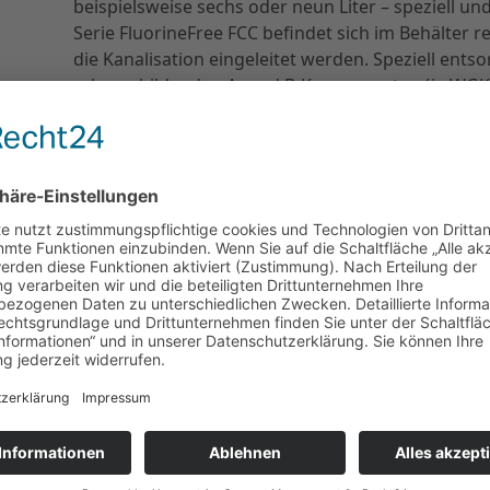
beispielsweise sechs oder neun Liter – speziell u
Serie FluorineFree FCC befindet sich im Behälter 
die Kanalisation eingeleitet werden. Speziell en
schaumbildenden A- und B-Komponenten (je WGK
der Verwertung zugeführt werden. So vereint NEU
Kosteneffizienz. Getreu unserem Motto ‚Go green
Technische Daten:
Füllmenge (l): 6
Löschmittel: 5.82l H2O + 0.09l Formula A NPUNC
Rating: 27A 144B
Temperatur (°C): +5 / +60
Gewicht (kg): 10.6
Breite (mm): 290
Höhe (mm): 545
Spritzdauer (s): 50
Spritzweite (m): 4-6