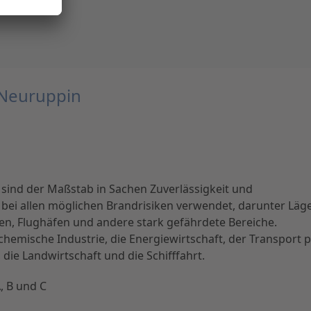
 Neuruppin
sind der Maßstab in Sachen Zuverlässigkeit und
 bei allen möglichen Brandrisiken verwendet, darunter Läge
en, Flughäfen und andere stark gefährdete Bereiche.
emische Industrie, die Energiewirtschaft, der Transport 
ie Landwirtschaft und die Schifffahrt.
, B und C