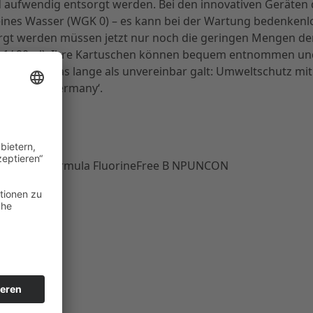
nd aufwendig entsorgt werden. Bei den innovativen Geräten 
reines Wasser (WGK 0) – es kann bei der Wartung bedenkenl
tsorgt werden müssen jetzt nur noch die geringen Mengen de
 1/ 90ml). Ihre Kartuschen können bequem entnommen un
RUPPIN, was lange als unvereinbar galt: Umweltschutz mit
, Made in Germany‘.
ON + 0.09l Formula FluorineFree B NPUNCON