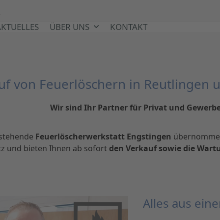
e
AKTUELLES
ÜBER UNS
KONTAKT
uf von Feuerlöschern in Reutlinge
Wir sind Ihr Partner für Privat und Gewerb
estehende
Feuerlöscherwerkstatt Engstingen
übernommen.
tz und bieten Ihnen ab sofort
den Verkauf sowie die Wart
Alles aus ein