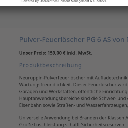
Foto, Beschreibung und technische Daten: Neuruppin
Pulver-Feuerlöscher PG 6 AS von
Unser Preis: 159,00 € inkl. MwSt.
Produktbeschreibung
Neuruppin-Pulverfeuerlöscher mit Aufladetechnik 
Wartungsfreundlichkeit. Dieser Feuerlöscher wird
Garagen und Werkstätten, öffentliche Einrichtung
Hauptanwendungsbereiche sind die Schwer- und ch
Eisenbahn sowie Straßen- und Wasserfahrzeugen, d
Universelle Anwendung bei Bränden der Klassen A
Große Löschleistung schafft Sicherheitsreserven