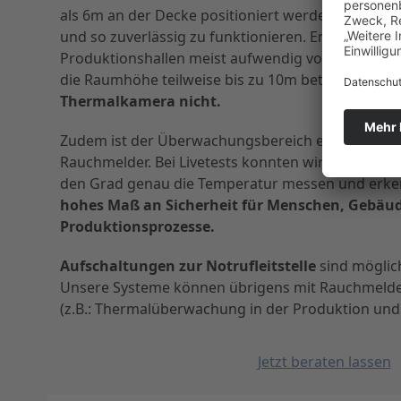
als 6m an der Decke positioniert werden, um die v
und so zuverlässig zu funktionieren. Entspreche
Produktionshallen meist aufwendig von der Deck
die Raumhöhe teilweise bis zu 10m beträgt.
Diese
Thermalkamera nicht.
Zudem ist der Überwachungsbereich einer Thermal
Rauchmelder. Bei Livetests konnten wir in 50m E
den Grad genau die Temperatur messen und erk
hohes Maß an Sicherheit für Menschen, Gebäu
Produktionsprozesse.
Aufschaltungen zur Notrufleitstelle
sind möglic
Unsere Systeme können übrigens mit Rauchmeld
(z.B.: Thermalüberwachung in der Produktion und
Jetzt beraten lassen