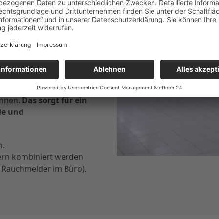
olle Leistung zu erbringen
nd müssen Rauchmelder in
e abgehangen werden, weil
s Problem gibt es mit der
kamera viel größer als ein
ntfernung immer noch auf
ennen.
Das sorgt für ein
de und
h.
ern kombiniert werden
 Rauchmelder im Büro).