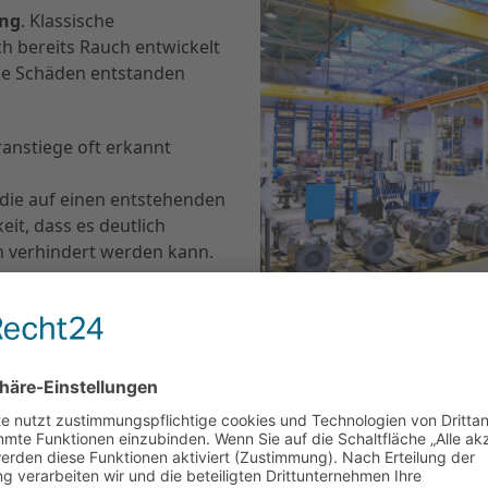
ng
. Klassische
h bereits Rauch entwickelt
che Schäden entstanden
anstiege oft erkannt
 die auf einen entstehenden
it, dass es deutlich
h verhindert werden kann.
ie
Überwachungssituation
Ihr Gebäude
an. So kann
grenzt werden, um
 Rauchmeldern
lder sollten nicht höher