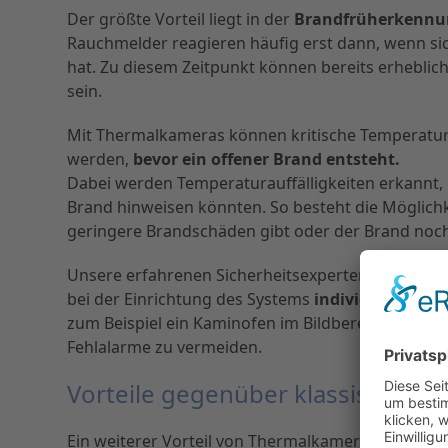
Der größte Vorteil liegt in der
Brandfrüherkennu
Rauchmelder reagieren häufig erst dann, wenn sic
hat. Zu diesem Zeitpunkt können bereits erhebli
sein.
Mit Thermalkameras können kritische Temperatur
werden,
bevor ein offener Brand entsteht.
Dabei werden Temperaturauffälligkeiten erkannt,
Brand hinweisen könnten. So besteht die Möglichke
geringere Brandschäden gibt oder der Brand noc
Unsere erfahrenen Sicherheitsexperten passen d
bei der Einrichtung des Systems
individuell auf 
zum Beispiel ein Kaminofen im Bildbereich ausge
Fehlalarme zu vermeiden.
Vorteile gegenüber klassischen
Ein weiterer Vorteil von Thermalkameras: Rauchme