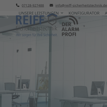
Skip
07128-927488
info@reiff-sicherheitstechnik.d
to
UNSERE LEISTUNGEN
KONFIGURATOR
content