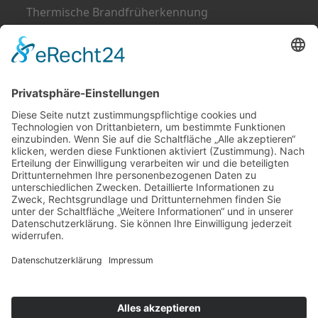
Thermische Brandfrüherkennung
Verkauf von Feuerlöschern
Wartung von Feuerlöschern
Schließtechnik
Zeiterfassung
REIFF Videoturm
Alarmanlagen-Konfigurator
RECHTLICHES
Impressum
Datenschutz