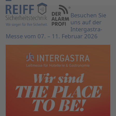
Skip
Open
Close
to
mobile
mobile
Besuchen Sie
content
uns auf der
menu
menu
Intergastra-
Messe vom 07. – 11. Februar 2026